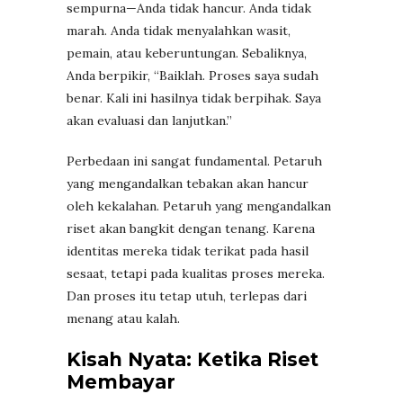
sempurna—Anda tidak hancur. Anda tidak
marah. Anda tidak menyalahkan wasit,
pemain, atau keberuntungan. Sebaliknya,
Anda berpikir, “Baiklah. Proses saya sudah
benar. Kali ini hasilnya tidak berpihak. Saya
akan evaluasi dan lanjutkan.”
Perbedaan ini sangat fundamental. Petaruh
yang mengandalkan tebakan akan hancur
oleh kekalahan. Petaruh yang mengandalkan
riset akan bangkit dengan tenang. Karena
identitas mereka tidak terikat pada hasil
sesaat, tetapi pada kualitas proses mereka.
Dan proses itu tetap utuh, terlepas dari
menang atau kalah.
Kisah Nyata: Ketika Riset
Membayar