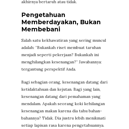
akhirnya bertaruh atau tidak.
Pengetahuan
Memberdayakan, Bukan
Membebani
Salah satu kekhawatiran yang sering muncul
adalah: “Bukankah riset membuat taruhan
menjadi seperti pekerjaan? Bukankah ini
menghilangkan kesenangan?” Jawabannya:
tergantung perspektif Anda.
Bagi sebagian orang, kesenangan datang dari
ketidaktahuan dan kejutan. Bagi yang lain,
kesenangan datang dari pemahaman yang
mendalam. Apakah seorang koki kehilangan
kesenangan makan karena dia tahu bahan-
bahannya? Tidak. Dia justru lebih menikmati
setiap lapisan rasa karena pengetahuannya.