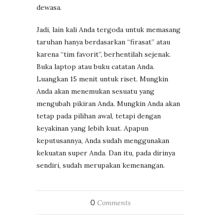
dewasa.
Jadi, lain kali Anda tergoda untuk memasang
taruhan hanya berdasarkan “firasat” atau
karena “tim favorit”, berhentilah sejenak.
Buka laptop atau buku catatan Anda.
Luangkan 15 menit untuk riset. Mungkin
Anda akan menemukan sesuatu yang
mengubah pikiran Anda. Mungkin Anda akan
tetap pada pilihan awal, tetapi dengan
keyakinan yang lebih kuat. Apapun
keputusannya, Anda sudah menggunakan
kekuatan super Anda. Dan itu, pada dirinya
sendiri, sudah merupakan kemenangan.
0
Comments