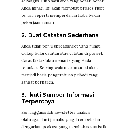
sekaligus. Pilih satu area yang benar-benar
Anda minati. Ini akan membuat proses riset
terasa seperti memperdalam hobi, bukan
pekerjaan rumah.
2. Buat Catatan Sederhana
Anda tidak perlu spreadsheet yang rumit.
Cukup buku catatan atau catatan di ponsel.
Catat fakta-fakta menarik yang Anda
temukan. Seiring waktu, catatan ini akan
menjadi basis pengetahuan pribadi yang
sangat berharga.
3. Ikuti Sumber Informasi
Terpercaya
Berlanggananlah newsletter analisis
olahraga, ikuti jurnalis yang kredibel, dan
dengarkan podcast yang membahas statistik