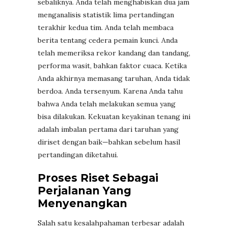
sebaliknya. Anda telah menghabiskan dua jam
menganalisis statistik lima pertandingan
terakhir kedua tim. Anda telah membaca
berita tentang cedera pemain kunci. Anda
telah memeriksa rekor kandang dan tandang,
performa wasit, bahkan faktor cuaca. Ketika
Anda akhirnya memasang taruhan, Anda tidak
berdoa. Anda tersenyum. Karena Anda tahu
bahwa Anda telah melakukan semua yang
bisa dilakukan. Kekuatan keyakinan tenang ini
adalah imbalan pertama dari taruhan yang
diriset dengan baik—bahkan sebelum hasil
pertandingan diketahui.
Proses Riset Sebagai
Perjalanan Yang
Menyenangkan
Salah satu kesalahpahaman terbesar adalah