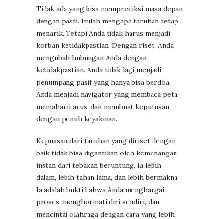
Tidak ada yang bisa memprediksi masa depan
dengan pasti. Itulah mengapa taruhan tetap
menarik. Tetapi Anda tidak harus menjadi
korban ketidakpastian. Dengan riset, Anda
mengubah hubungan Anda dengan
ketidakpastian. Anda tidak lagi menjadi
penumpang pasif yang hanya bisa berdoa.
Anda menjadi navigator yang membaca peta,
memahami arus, dan membuat keputusan
dengan penuh keyakinan.
Kepuasan dari taruhan yang diriset dengan
baik tidak bisa digantikan oleh kemenangan
instan dari tebakan beruntung. Ia lebih
dalam, lebih tahan lama, dan lebih bermakna.
Ia adalah bukti bahwa Anda menghargai
proses, menghormati diri sendiri, dan
mencintai olahraga dengan cara yang lebih