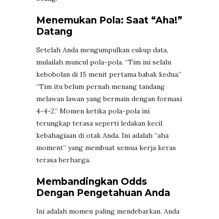
Menemukan Pola: Saat “Aha!”
Datang
Setelah Anda mengumpulkan cukup data,
mulailah muncul pola-pola. “Tim ini selalu
kebobolan di 15 menit pertama babak kedua.”
“Tim itu belum pernah menang tandang
melawan lawan yang bermain dengan formasi
4-4-2.” Momen ketika pola-pola ini
terungkap terasa seperti ledakan kecil
kebahagiaan di otak Anda. Ini adalah “aha
moment” yang membuat semua kerja keras
terasa berharga.
Membandingkan Odds
Dengan Pengetahuan Anda
Ini adalah momen paling mendebarkan. Anda