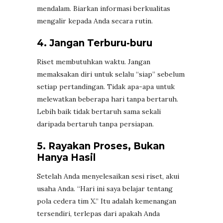
mendalam. Biarkan informasi berkualitas
mengalir kepada Anda secara rutin.
4. Jangan Terburu-buru
Riset membutuhkan waktu. Jangan
memaksakan diri untuk selalu “siap” sebelum
setiap pertandingan. Tidak apa-apa untuk
melewatkan beberapa hari tanpa bertaruh.
Lebih baik tidak bertaruh sama sekali
daripada bertaruh tanpa persiapan.
5. Rayakan Proses, Bukan
Hanya Hasil
Setelah Anda menyelesaikan sesi riset, akui
usaha Anda. “Hari ini saya belajar tentang
pola cedera tim X.” Itu adalah kemenangan
tersendiri, terlepas dari apakah Anda